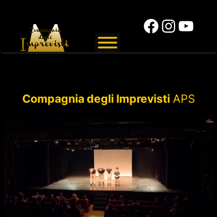
Faceboo
Instag
YouT
Vai
al
contenuto
Compagnia degli Imprevisti
APS